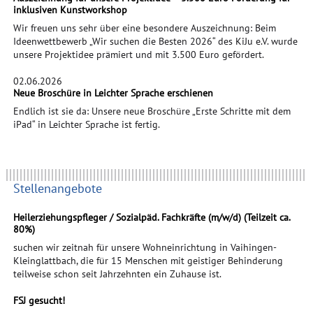
inklusiven Kunstworkshop
Wir freuen uns sehr über eine besondere Auszeichnung: Beim
Ideenwettbewerb „Wir suchen die Besten 2026“ des KiJu e.V. wurde
unsere Projektidee prämiert und mit 3.500 Euro gefördert.
02.06.2026
Neue Broschüre in Leichter Sprache erschienen
Endlich ist sie da: Unsere neue Broschüre „Erste Schritte mit dem
iPad“ in Leichter Sprache ist fertig.
Stellenangebote
Heilerziehungspfleger / Sozialpäd. Fachkräfte (m/w/d) (Teilzeit ca.
80%)
suchen wir zeitnah für unsere Wohneinrichtung in Vaihingen-
Kleinglattbach, die für 15 Menschen mit geistiger Behinderung
teilweise schon seit Jahrzehnten ein Zuhause ist.
FSJ gesucht!