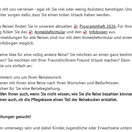
 mit uns verreisen - egal ob Sie viel oder wenig Assistenz benötigen. Un
iter sorgen dafür, dass Sie einen tollen Urlaub haben werden.
e Reisen finden Sie in unserem aktuellen
Programmheft 2026
. Für Ihre
 füllen Sie das
Anmeldeformular
und den
Infobogen
aus.
meldungen für alle Reisen sind nur mit dem Anmeldeformular und eine
 Infobogen möglich.
eine Idee für eine völlig andere Reise? Sie möchten an einen ganz besti
isen? Sie möchten mit Ihrer Freundin/Ihrem Freund Urlaub machen? Dann
ie uns einfach an:
ümmern uns um Ihren Reisewunsch.
anen mit Ihnen eine Reise nach Ihren Wünschen und Bedürfnissen.
chen für Sie eine Reisebegleitung.
lfen Ihnen auch, wenn Sie nicht wissen, wie Sie die Reise bezahlen könne
ären auch, ob die Pflegekasse einen Teil der Reisekosten erstattet.
eitungen gesucht!
en unterwegs sein und dabei Kinder, Jugendliche oder Erwachsene unters