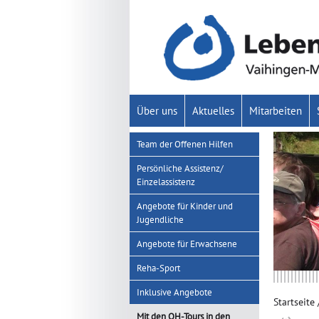
Über uns
Aktuelles
Mitarbeiten
Team der Offenen Hilfen
Persönliche Assistenz/
Einzelassistenz
Angebote für Kinder und
Jugendliche
Angebote für Erwachsene
Reha-Sport
Inklusive Angebote
Startseite
Mit den OH-Tours in den