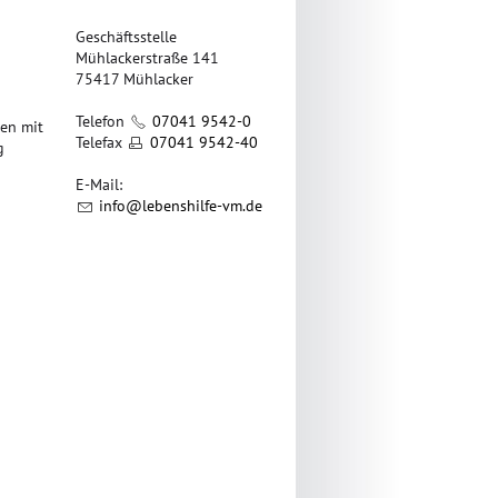
Geschäftsstelle
Mühlackerstraße 141
75417 Mühlacker
Telefon
07041 9542-0
hen mit
Telefax
07041 9542-40
g
E-Mail:
nf
l
b
nsh
lf
-vm
d