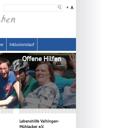
A
A
he
Inklusionslauf
Offene Hilfen
Lebenshilfe Vaihingen-
Mühlacker e.V.