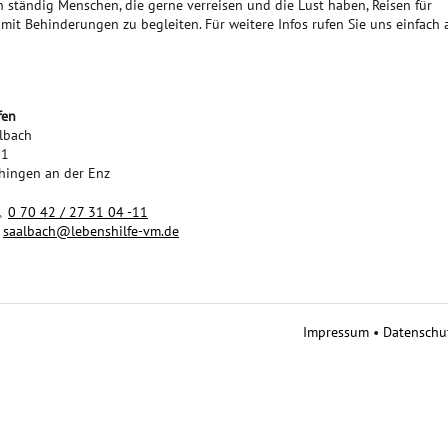
 ständig Menschen, die gerne verreisen und die Lust haben, Reisen für
it Behinderungen zu begleiten. Für weitere Infos rufen Sie uns einfach 
fen
lbach
 1
hingen an der Enz
0 70 42 / 27 31 04 -11
s
lb
ch
l
b
nsh
lf
-vm
d
Impressum
•
Datenschu