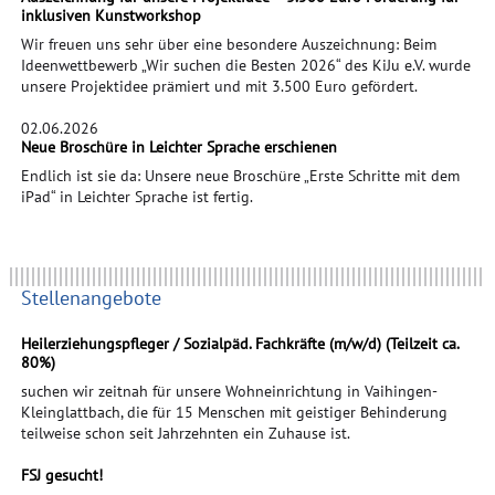
inklusiven Kunstworkshop
Wir freuen uns sehr über eine besondere Auszeichnung: Beim
Ideenwettbewerb „Wir suchen die Besten 2026“ des KiJu e.V. wurde
unsere Projektidee prämiert und mit 3.500 Euro gefördert.
02.06.2026
Neue Broschüre in Leichter Sprache erschienen
Endlich ist sie da: Unsere neue Broschüre „Erste Schritte mit dem
iPad“ in Leichter Sprache ist fertig.
Stellenangebote
Heilerziehungspfleger / Sozialpäd. Fachkräfte (m/w/d) (Teilzeit ca.
80%)
suchen wir zeitnah für unsere Wohneinrichtung in Vaihingen-
Kleinglattbach, die für 15 Menschen mit geistiger Behinderung
teilweise schon seit Jahrzehnten ein Zuhause ist.
FSJ gesucht!