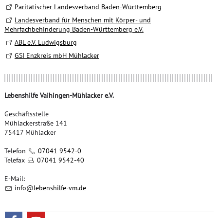
Paritätischer Landesverband Baden-Württemberg
Landesverband für Menschen mit Körper- und
Mehrfachbehinderung Baden-Württemberg e.V.
ABL e.V. Ludwigsburg
GSI Enzkreis mbH Mühlacker
Lebenshilfe Vaihingen-Mühlacker e.V.
Geschäftsstelle
Mühlackerstraße 141
75417 Mühlacker
Telefon
07041 9542-0
Telefax
07041 9542-40
E-Mail:
nf
l
b
nsh
lf
-vm
d